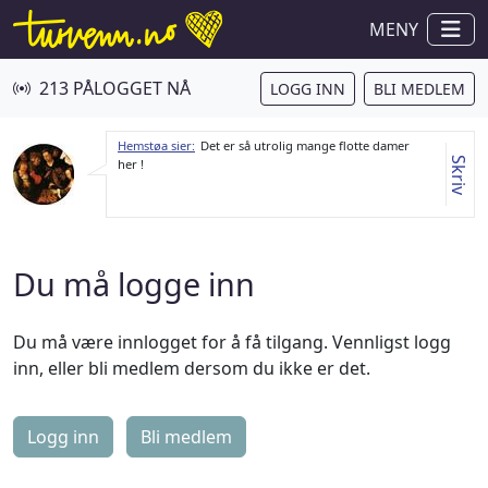
MENY
213 PÅLOGGET NÅ
LOGG INN
BLI MEDLEM
Hemstøa sier:
Det er så utrolig mange flotte damer
Skriv
her !
Du må logge inn
Du må være innlogget for å få tilgang. Vennligst logg
inn, eller bli medlem dersom du ikke er det.
Logg inn