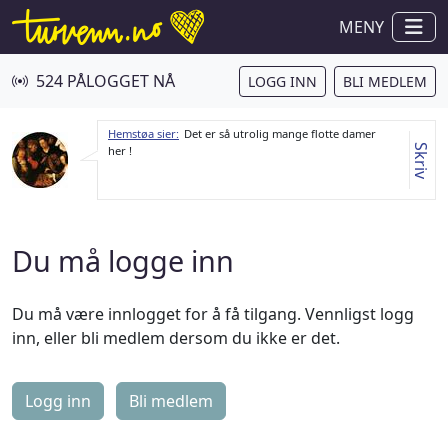
MENY
524 PÅLOGGET NÅ
LOGG INN
BLI MEDLEM
Hemstøa sier:
Det er så utrolig mange flotte damer
Skriv
her !
Du må logge inn
Du må være innlogget for å få tilgang. Vennligst logg
inn, eller bli medlem dersom du ikke er det.
Logg inn