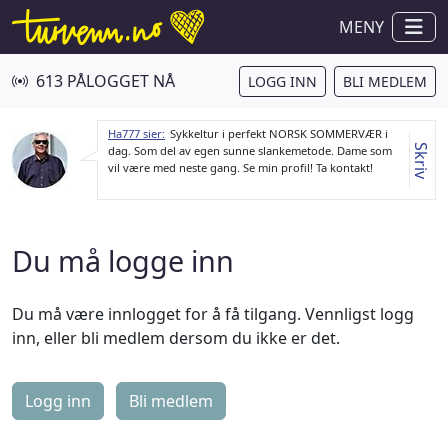
MENY
613 PÅLOGGET NÅ
LOGG INN
BLI MEDLEM
Ha777 sier:
Sykkeltur i perfekt NORSK SOMMERVÆR i
Skriv
dag. Som del av egen sunne slankemetode. Dame som
vil være med neste gang. Se min profil! Ta kontakt!
Du må logge inn
Du må være innlogget for å få tilgang. Vennligst logg
inn, eller bli medlem dersom du ikke er det.
Logg inn