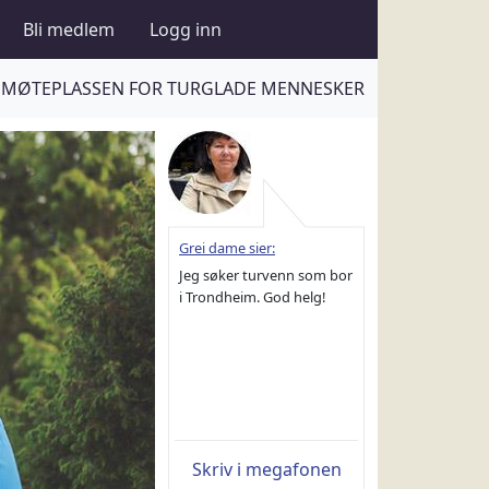
Bli medlem
Logg inn
MØTEPLASSEN FOR TURGLADE MENNESKER
Grei dame sier:
Jeg søker turvenn som bor
i Trondheim. God helg!
Skriv i megafonen