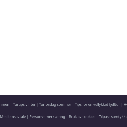
sammen
|
Turtips vinter
|
Turforslag sommer
|
Tips for en vellykket fjelltur
|
H
Medlemsavtale
|
Personvernerklæring
|
Bruk av cookies
|
Tilpass samtykk