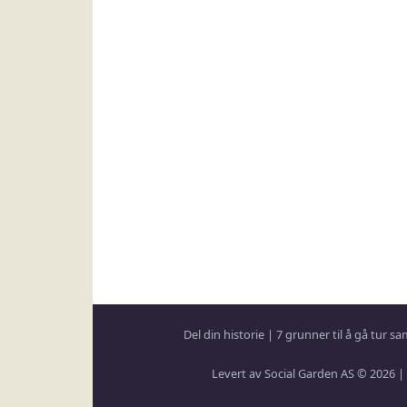
Del din historie
|
7 grunner til å gå tur 
Levert av Social Garden AS © 2026 |