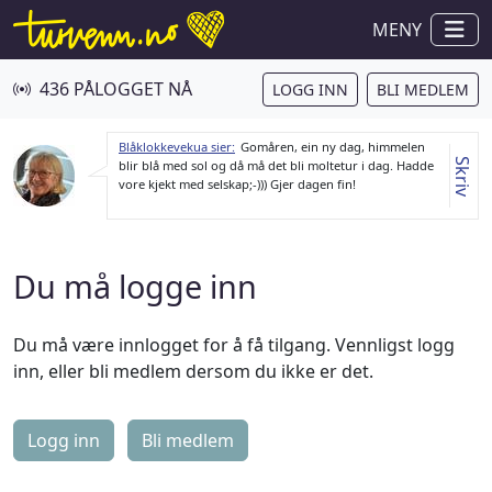
MENY
436 PÅLOGGET NÅ
LOGG INN
BLI MEDLEM
Blåklokkevekua sier:
Gomåren, ein ny dag, himmelen
Skriv
blir blå med sol og då må det bli moltetur i dag. Hadde
vore kjekt med selskap;-))) Gjer dagen fin!
Du må logge inn
Du må være innlogget for å få tilgang. Vennligst logg
inn, eller bli medlem dersom du ikke er det.
Logg inn