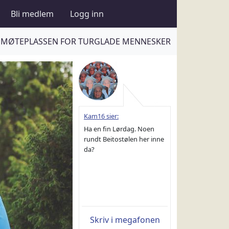
Bli medlem
Logg inn
MØTEPLASSEN FOR TURGLADE MENNESKER
Kam16 sier:
Ha en fin Lørdag. Noen
rundt Beitostølen her inne
da?
Skriv i megafonen