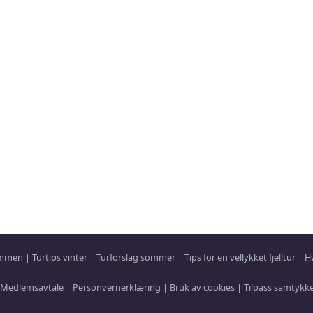
sammen
|
Turtips vinter
|
Turforslag sommer
|
Tips for en vellykket fjelltur
|
H
Medlemsavtale
|
Personvernerklæring
|
Bruk av cookies
|
Tilpass samtykk