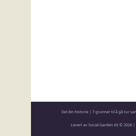
Del din historie
|
7 grunner til å gå tur 
Levert av Social Garden AS © 2026 |