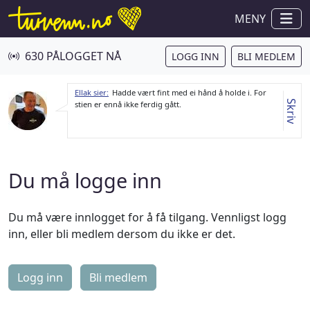
MENY
630 PÅLOGGET NÅ
LOGG INN
BLI MEDLEM
Ellak sier:
Hadde vært fint med ei hånd å holde i. For
Skriv
stien er ennå ikke ferdig gått.
Du må logge inn
Du må være innlogget for å få tilgang. Vennligst logg
inn, eller bli medlem dersom du ikke er det.
Logg inn