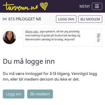
MENY
615 PÅLOGGET NÅ
LOGG INN
BLI MEDLEM
Monir sier:
pga sykdom, så har jeg plutselig
Skriv
overnatting til gode på Svukuriset lørdag og
Marenvollen søndag til tirsdag. Anyone?
Du må logge inn
Du må være innlogget for å få tilgang. Vennligst logg
inn, eller bli medlem dersom du ikke er det.
Logg inn