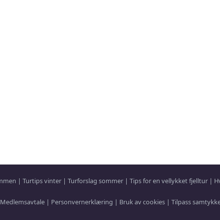
sammen
|
Turtips vinter
|
Turforslag sommer
|
Tips for en vellykket fjelltur
|
H
Medlemsavtale
|
Personvernerklæring
|
Bruk av cookies
|
Tilpass samtykk