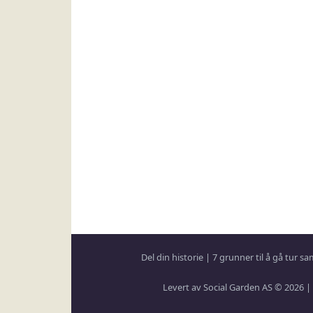
Del din historie
|
7 grunner til å gå tur 
Levert av Social Garden AS © 2026 |