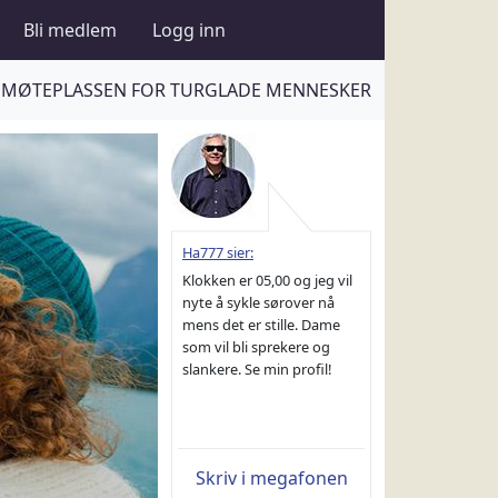
Bli medlem
Logg inn
MØTEPLASSEN FOR TURGLADE MENNESKER
Ha777 sier:
Klokken er 05,00 og jeg vil
nyte å sykle sørover nå
mens det er stille. Dame
som vil bli sprekere og
slankere. Se min profil!
Skriv i megafonen