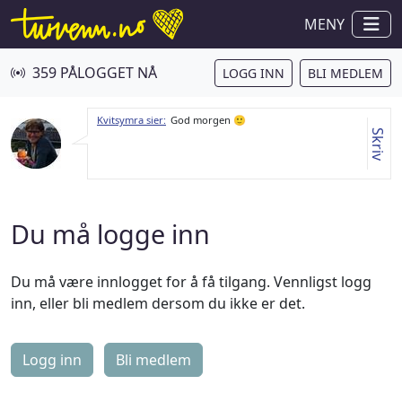
MENY
359 PÅLOGGET NÅ
LOGG INN
BLI MEDLEM
Kvitsymra sier:
God morgen 🙂
Skriv
Du må logge inn
Du må være innlogget for å få tilgang. Vennligst logg
inn, eller bli medlem dersom du ikke er det.
Logg inn