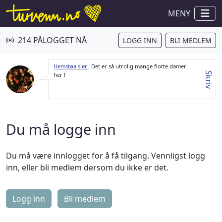
MENY
214 PÅLOGGET NÅ
LOGG INN
BLI MEDLEM
Hemstøa sier:
Det er så utrolig mange flotte damer
Skriv
her !
Du må logge inn
Du må være innlogget for å få tilgang. Vennligst logg
inn, eller bli medlem dersom du ikke er det.
Logg inn