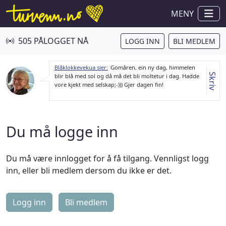
MENY
505 PÅLOGGET NÅ
LOGG INN
BLI MEDLEM
Blåklokkevekua sier:
Gomåren, ein ny dag, himmelen
Skriv
blir blå med sol og då må det bli moltetur i dag. Hadde
vore kjekt med selskap;-))) Gjer dagen fin!
Du må logge inn
Du må være innlogget for å få tilgang. Vennligst logg
inn, eller bli medlem dersom du ikke er det.
Logg inn