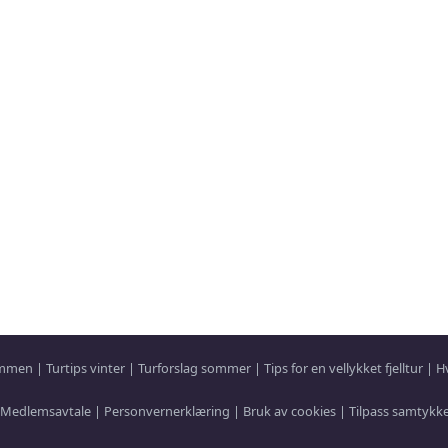
sammen
|
Turtips vinter
|
Turforslag sommer
|
Tips for en vellykket fjelltur
|
H
Medlemsavtale
|
Personvernerklæring
|
Bruk av cookies
|
Tilpass samtykk