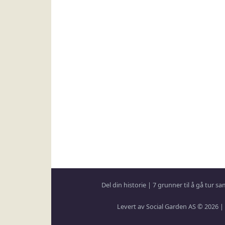
Del din historie
|
7 grunner til å gå tur 
Levert av Social Garden AS © 2026 |