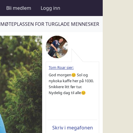
Bli medlem
Logg inn
MØTEPLASSEN FOR TURGLADE MENNESKER
Tom Roar sier:
God morgen😊 Sol og
nykoka kaffe her på 1030.
Snikkere litt før tur.
Nydelig dag til alle😊
Skriv i megafonen