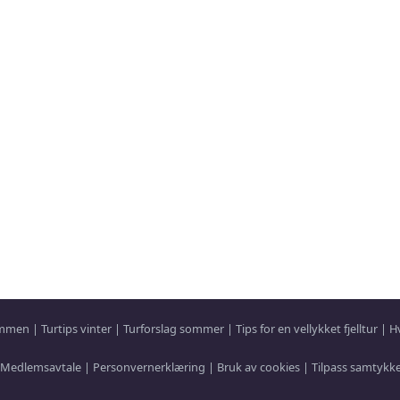
sammen
|
Turtips vinter
|
Turforslag sommer
|
Tips for en vellykket fjelltur
|
H
Medlemsavtale
|
Personvernerklæring
|
Bruk av cookies
|
Tilpass samtykk