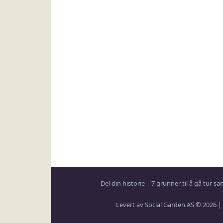
Del din historie
|
7 grunner til å gå tur 
Levert av Social Garden AS © 2026 |