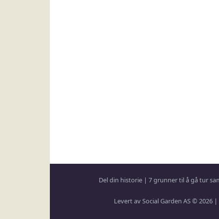
Del din historie
|
7 grunner til å gå tur 
Levert av Social Garden AS © 2026 |