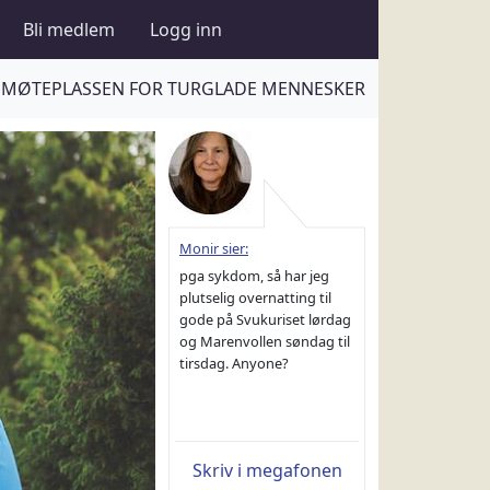
Bli medlem
Logg inn
MØTEPLASSEN FOR TURGLADE MENNESKER
Monir sier:
pga sykdom, så har jeg
plutselig overnatting til
gode på Svukuriset lørdag
og Marenvollen søndag til
tirsdag. Anyone?
Skriv i megafonen