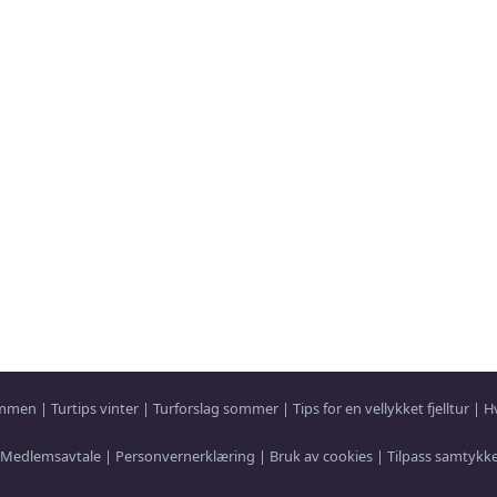
sammen
|
Turtips vinter
|
Turforslag sommer
|
Tips for en vellykket fjelltur
|
H
Medlemsavtale
|
Personvernerklæring
|
Bruk av cookies
|
Tilpass samtykk