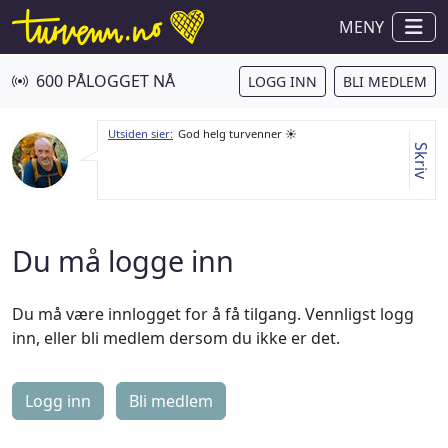
MENY
600 PÅLOGGET NÅ
LOGG INN
BLI MEDLEM
Utsiden sier:
God helg turvenner ☀️
Skriv
Du må logge inn
Du må være innlogget for å få tilgang. Vennligst logg
inn, eller bli medlem dersom du ikke er det.
Logg inn