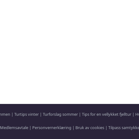
sammen
|
Turtips vinter
|
Turforslag sommer
|
Tips for en vellykket fjelltur
|
H
Medlemsavtale
|
Personvernerklæring
|
Bruk av cookies
|
Tilpass samtykk