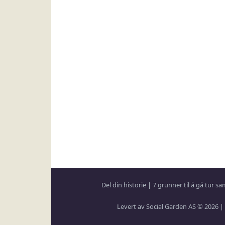
Del din historie
|
7 grunner til å gå tur 
Levert av Social Garden AS © 2026 |