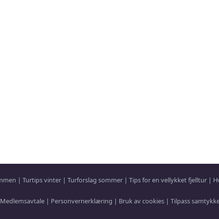
sammen
|
Turtips vinter
|
Turforslag sommer
|
Tips for en vellykket fjelltur
|
H
Medlemsavtale
|
Personvernerklæring
|
Bruk av cookies
|
Tilpass samtykk