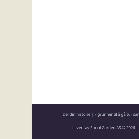
Del din historie
|
7 grunner til å gå tur 
Levert av Social Garden AS © 2026 |