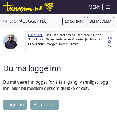
MENY
815 PÅLOGGET NÅ
LOGG INN
BLI MEDLEM
Ha777 sier:
"Håll i mig hårt och håll mig nära.." Helen
Skriv
Sjöholm och Benny Anderssons Orkester. Jeg lader opp
til sykkeltur i morgen. Dame. Bli med!
Du må logge inn
Du må være innlogget for å få tilgang. Vennligst logg
inn, eller bli medlem dersom du ikke er det.
Logg inn