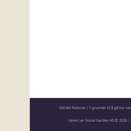
Del din historie
|
7 grunner til å gå tur 
Levert av Social Garden AS © 2026 |