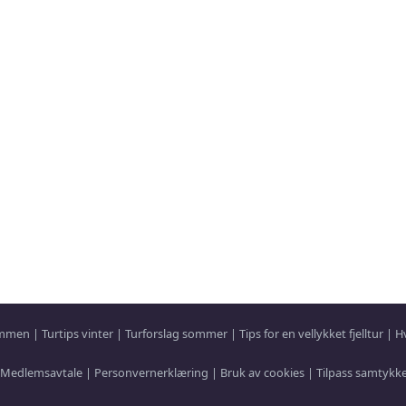
sammen
|
Turtips vinter
|
Turforslag sommer
|
Tips for en vellykket fjelltur
|
H
Medlemsavtale
|
Personvernerklæring
|
Bruk av cookies
|
Tilpass samtykk