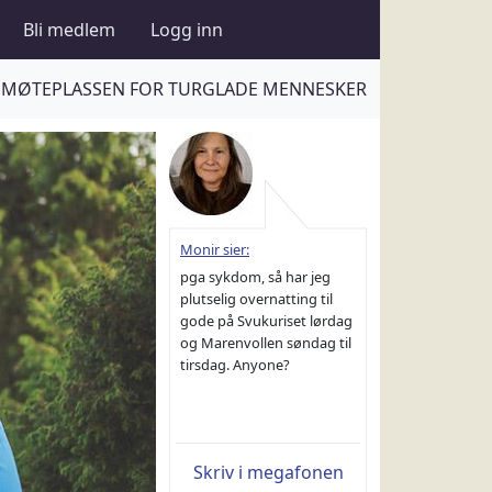
Bli medlem
Logg inn
MØTEPLASSEN FOR TURGLADE MENNESKER
Monir sier:
pga sykdom, så har jeg
plutselig overnatting til
gode på Svukuriset lørdag
og Marenvollen søndag til
tirsdag. Anyone?
Skriv i megafonen