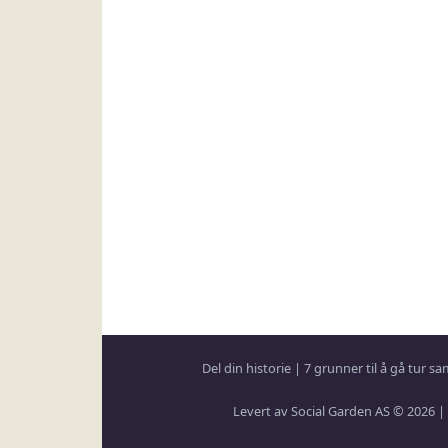
Del din historie
|
7 grunner til å gå tur 
Levert av Social Garden AS © 2026 |