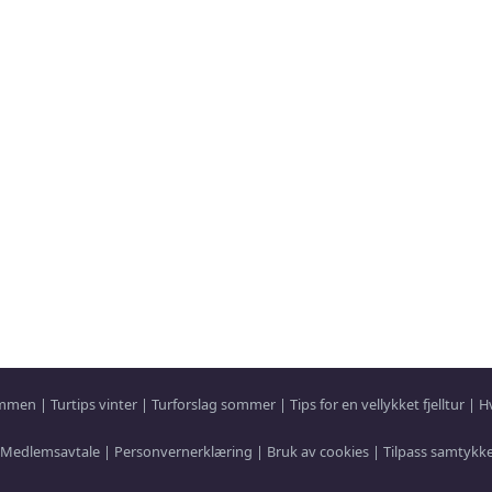
sammen
|
Turtips vinter
|
Turforslag sommer
|
Tips for en vellykket fjelltur
|
H
Medlemsavtale
|
Personvernerklæring
|
Bruk av cookies
|
Tilpass samtykk