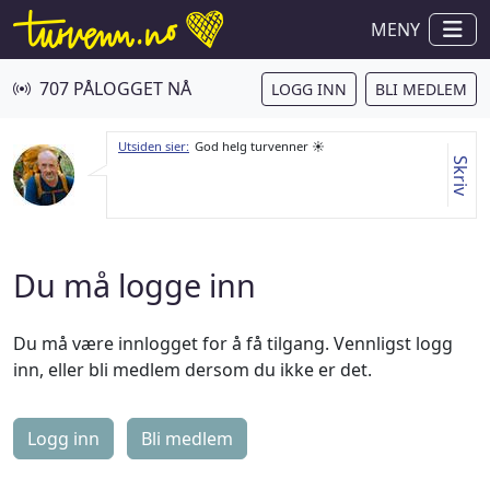
MENY
707 PÅLOGGET NÅ
LOGG INN
BLI MEDLEM
Utsiden sier:
God helg turvenner ☀️
Skriv
Du må logge inn
Du må være innlogget for å få tilgang. Vennligst logg
inn, eller bli medlem dersom du ikke er det.
Logg inn