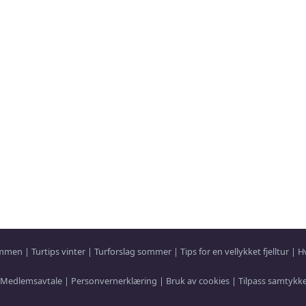
sammen
|
Turtips vinter
|
Turforslag sommer
|
Tips for en vellykket fjelltur
|
H
Medlemsavtale
|
Personvernerklæring
|
Bruk av cookies
|
Tilpass samtykk