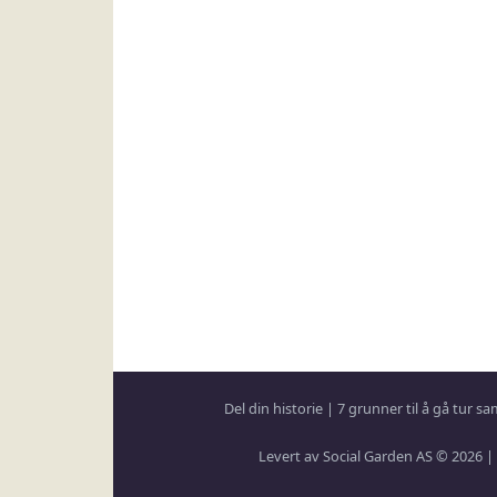
Del din historie
|
7 grunner til å gå tur 
Levert av Social Garden AS © 2026 |