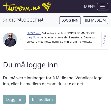
MENY
618 PÅLOGGET NÅ
LOGG INN
BLI MEDLEM
Ha777 sier:
Sykkeltur i perfekt NORSK SOMMERVÆR i
Skriv
dag. Som del av egen sunne slankemetode. Dame som
vil være med neste gang. Se min profil! Ta kontakt!
Du må logge inn
Du må være innlogget for å få tilgang. Vennligst logg
inn, eller bli medlem dersom du ikke er det.
Logg inn