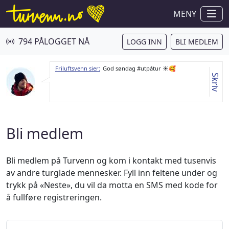
MENY
794 PÅLOGGET NÅ
LOGG INN
BLI MEDLEM
Friluftsvenn sier:
God søndag #utpåtur ☀️🥰
Skriv
Bli medlem
Bli medlem på Turvenn og kom i kontakt med tusenvis
av andre turglade mennesker. Fyll inn feltene under og
trykk på «Neste», du vil da motta en SMS med kode for
å fullføre registreringen.