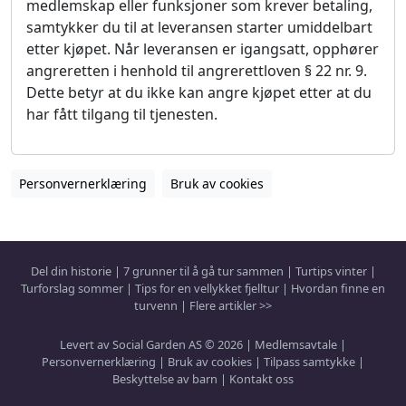
medlemskap eller funksjoner som krever betaling,
samtykker du til at leveransen starter umiddelbart
etter kjøpet. Når leveransen er igangsatt, opphører
angreretten i henhold til angrerettloven § 22 nr. 9.
Dette betyr at du ikke kan angre kjøpet etter at du
har fått tilgang til tjenesten.
Del din historie
|
7 grunner til å gå tur sammen
|
Turtips vinter
|
Turforslag sommer
|
Tips for en vellykket fjelltur
|
Hvordan finne en
turvenn
|
Flere artikler >>
Levert av Social Garden AS © 2026 |
Medlemsavtale
|
Personvernerklæring
|
Bruk av cookies
|
Tilpass samtykke
|
Beskyttelse av barn
|
Kontakt oss