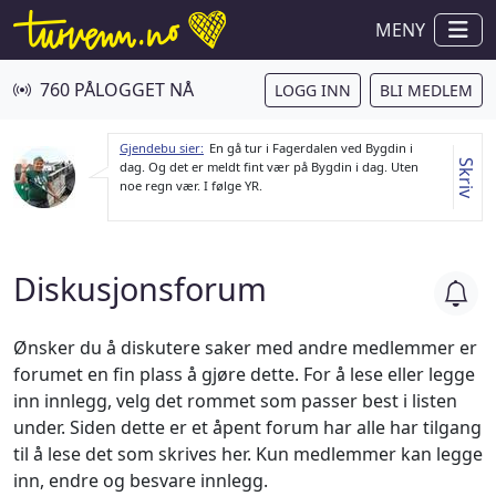
MENY
760 PÅLOGGET NÅ
LOGG INN
BLI MEDLEM
Gjendebu sier:
En gå tur i Fagerdalen ved Bygdin i
Skriv
dag. Og det er meldt fint vær på Bygdin i dag. Uten
noe regn vær. I følge YR.
Diskusjonsforum
Ønsker du å diskutere saker med andre medlemmer er
forumet en fin plass å gjøre dette. For å lese eller legge
inn innlegg, velg det rommet som passer best i listen
under. Siden dette er et åpent forum har alle har tilgang
til å lese det som skrives her. Kun medlemmer kan legge
inn, endre og besvare innlegg.