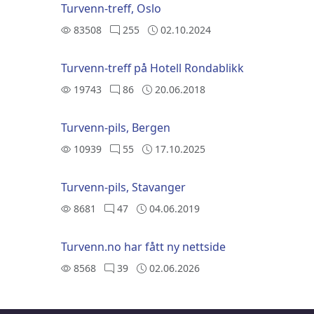
Turvenn-treff, Oslo
83508
255
02.10.2024
Turvenn-treff på Hotell Rondablikk
19743
86
20.06.2018
Turvenn-pils, Bergen
10939
55
17.10.2025
Turvenn-pils, Stavanger
8681
47
04.06.2019
Turvenn.no har fått ny nettside
8568
39
02.06.2026