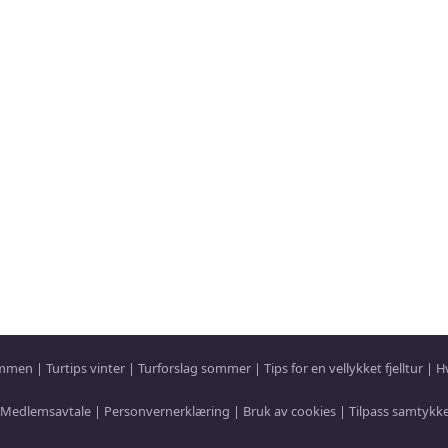
sammen
|
Turtips vinter
|
Turforslag sommer
|
Tips for en vellykket fjelltur
|
H
Medlemsavtale
|
Personvernerklæring
|
Bruk av cookies
|
Tilpass samtykk