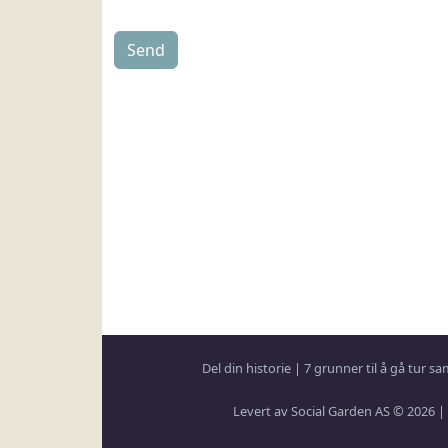
Del din historie
|
7 grunner til å gå tur 
Levert av Social Garden AS © 2026 |