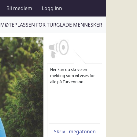
Bli medlem
Logg inn
MØTEPLASSEN FOR TURGLADE MENNESKER
Her kan du skrive en
melding som vil vises for
alle på Turvenn.no.
Skriv i megafonen