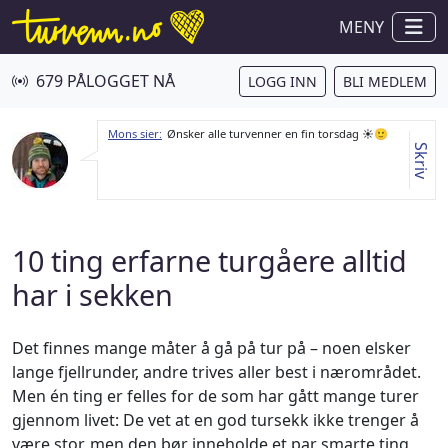
MENY
679 PÅLOGGET NÅ
LOGG INN
BLI MEDLEM
Mons sier:
Ønsker alle turvenner en fin torsdag ☀️🙂
Skriv
10 ting erfarne turgåere alltid
har i sekken
Det finnes mange måter å gå på tur på – noen elsker
lange fjellrunder, andre trives aller best i nærområdet.
Men én ting er felles for de som har gått mange turer
gjennom livet: De vet at en god tursekk ikke trenger å
være stor, men den bør inneholde et par smarte ting