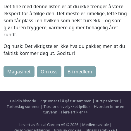
Det fine med denne listen er at du ikke trenger å være
ekspert for å følge den. Det meste er rimelige, lette ting
som får plass i en hvilken som helst tursekk – og som
gjør turen tryggere, varmere og mer behagelig året
rundt.
Og husk: Det viktigste er ikke hva du pakker, men at du
faktisk kommer deg ut. God tur!
Magasinet
Om oss
Bli medlem
Del din historie
|
7 grunner til å gå tur sammen
|
Turtips vinter
|
Turforslag sommer
|
Tips for en vellykket fjelltur
|
Hvordan finne en
turvenn
|
Flere artikler >>
Levert av Social Garden AS © 2026 |
Medlemsavtale
|
Personvernerklæring
|
Bruk av cookies
|
Tilpass samtykke
|